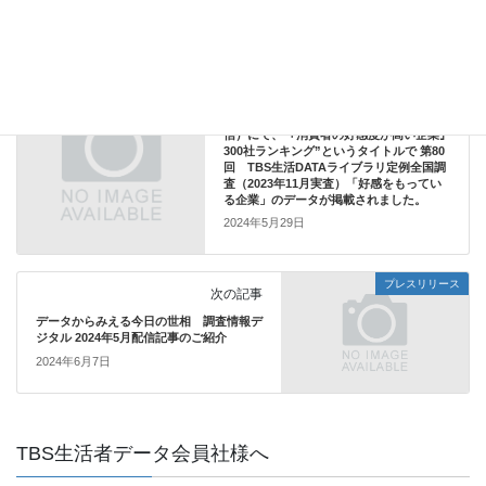
データからみる生活者
カテゴリー
プレスリリース
前の記事
東洋経済オンライン（2024年5月29日配
信）にて、”｢消費者の好感度が高い企業｣
300社ランキング”というタイトルで 第80
回 TBS生活DATAライブラリ定例全国調
査（2023年11月実査）「好感をもってい
る企業」のデータが掲載されました。
2024年5月29日
プレスリリース
次の記事
データからみえる今日の世相 調査情報デ
ジタル 2024年5月配信記事のご紹介
2024年6月7日
TBS生活者データ会員社様へ