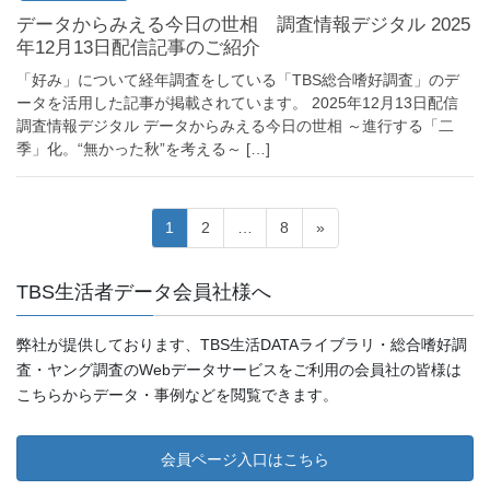
データからみえる今日の世相 調査情報デジタル 2025
年12月13日配信記事のご紹介
「好み」について経年調査をしている「TBS総合嗜好調査」のデ
ータを活用した記事が掲載されています。 2025年12月13日配信
調査情報デジタル データからみえる今日の世相 ～進行する「二
季」化。“無かった秋”を考える～ […]
投
ペ
ペ
ペ
1
2
…
8
»
ー
ー
ー
稿
ジ
ジ
ジ
TBS生活者データ会員社様へ
ナ
ビ
弊社が提供しております、TBS生活DATAライブラリ・総合嗜好調
ゲ
査・ヤング調査のWebデータサービスをご利用の会員社の皆様は
こちらからデータ・事例などを閲覧できます。
ー
シ
会員ページ入口はこちら
ョ