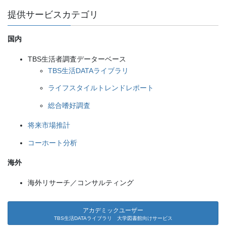
ン
提供サービスカテゴリ
国内
TBS生活者調査データーベース
TBS生活DATAライブラリ
ライフスタイルトレンドレポート
総合嗜好調査
将来市場推計
コーホート分析
海外
海外リサーチ／コンサルティング
アカデミックユーザー
TBS生活DATAライブラリ 大学図書館向けサービス