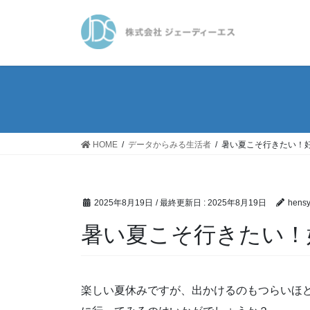
コ
ナ
ン
ビ
テ
ゲ
ン
ー
ツ
シ
に
ョ
移
ン
動
に
移
HOME
データからみる生活者
暑い夏こそ行きたい！
動
2025年8月19日
/ 最終更新日 :
2025年8月19日
hens
暑い夏こそ行きたい！
楽しい夏休みですが、出かけるのもつらいほ