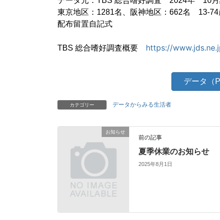
データ元：
TBS 総合嗜好調査　2024年　10月
東京地区：1281名、阪神地区：662名　13-74
配布留置自記式　

https://www.jds.ne
TBS 総合嗜好調査概要　
データ（P
データからみる生活者
カテゴリー
お知らせ
前の記事
夏季休業のお知らせ
2025年8月1日