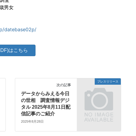
調査　

歳男女

.jp/datebase02p/
DF)はこちら
プレスリリース
次の記事
データからみえる今日
の世相 調査情報デジ
タル 2025年8月11日配
信記事のご紹介
2025年8月28日