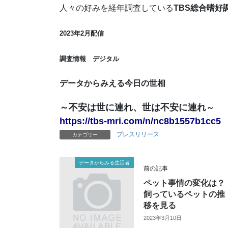
人々の好みを経年調査している
TBS総合嗜好
2023年2月配信
調査情報 デジタル
データからみえる今日の世相
～不安は世に連れ、世は不安に連れ
～
https://tbs-mri.com/n/
nc8b1557b1cc5
プレスリリース
カテゴリー
データからみる生活者
前の記事
ペット事情の変化は？
飼っているペットの推
移を見る
2023年3月10日