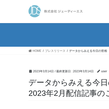
コ
ナ
ン
ビ
テ
ゲ
ン
ー
ツ
シ
に
ョ
移
ン
動
に
移
HOME
プレスリリース
データからみえる今日の世相 
動
2023年3月14日
/ 最終更新日 :
2023年3月14日
user
データからみえる今日
2023年2月配信記事の