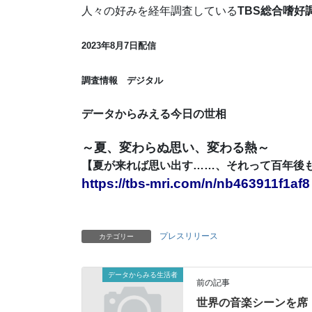
人々の好みを経年調査している
TBS総合嗜好
2023年8月7日配信
調査情報 デジタル
データからみえる今日の世相
～夏、変わらぬ思い、変わる熱
～
【夏が来れば思い出す……、それって百年後
https://tbs-mri.com/n/nb463911f1af8
プレスリリース
カテゴリー
データからみる生活者
前の記事
世界の音楽シーンを席