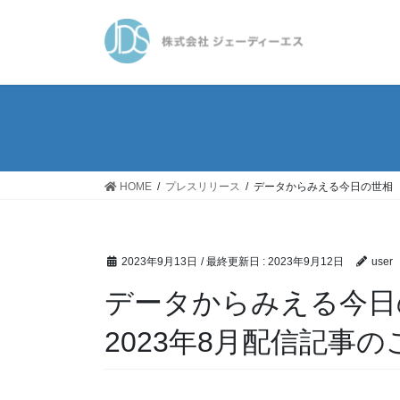
コ
ナ
ン
ビ
テ
ゲ
ン
ー
ツ
シ
に
ョ
移
ン
動
に
移
HOME
プレスリリース
データからみえる今日の世相 
動
2023年9月13日
/ 最終更新日 :
2023年9月12日
user
データからみえる今日
2023年8月配信記事の