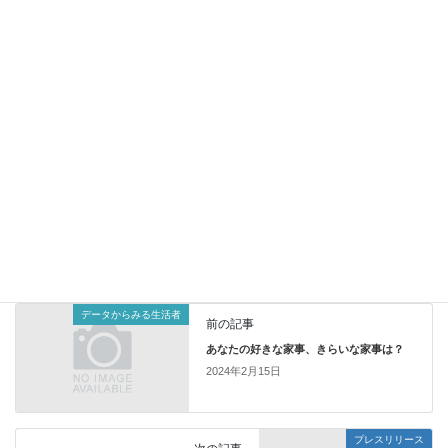
2024年1月9日配信
調査情報 デジタル
データからみえる今日の世相
～
「政治とカネ」と投票と
～
【「政治とカネ」の問題が起きたとき、選挙への関心が高
まる】
https://tbs-mri.com/n/n1e4d5cb00903
プレスリリース
カテゴリー
データからみる生活者
前の記事
あなたの好きな家事、きらいな家事は？
2024年2月15日
プレスリリース