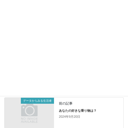
2024年9月28日配信
調査情報デジタル
データからみえる今日の世相
～廃炉は続くよどこまでも～
【喉元過ぎてないのに、忘れてしまうこと】
https://tbs-mri.com/n/n3a7b77bffd39
プレスリリース
カテゴリー
データからみる生活者
前の記事
あなたの好きな乗り物は？
2024年9月20日