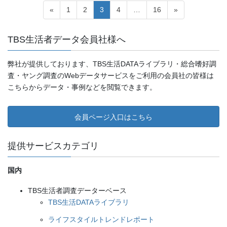
投
ペ
ペ
ペ
ペ
ペ
«
1
2
3
4
…
16
»
ー
ー
ー
ー
ー
稿
ジ
ジ
ジ
ジ
ジ
TBS生活者データ会員社様へ
ナ
ビ
弊社が提供しております、TBS生活DATAライブラリ・総合嗜好調
ゲ
査・ヤング調査のWebデータサービスをご利用の会員社の皆様は
こちらからデータ・事例などを閲覧できます。
ー
シ
会員ページ入口はこちら
ョ
ン
提供サービスカテゴリ
国内
TBS生活者調査データーベース
TBS生活DATAライブラリ
ライフスタイルトレンドレポート