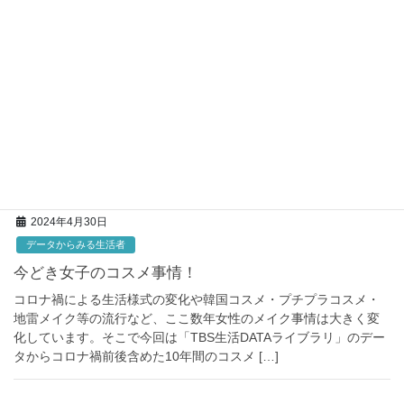
2024年5月17日
データからみる生活者
あなたはパン派？ごはん派？ 好きな朝ごはんは何で
すか？
朝ごはんといえば様々な種類の食べ物が思い浮かぶかと思います
が、皆さんが好きな朝ごはんは何ですか？ 今回は総合嗜好調査
2023年から好きな朝食をお伝えします。 Ｑ５ 次の中で、朝食と
してあなたが特にお好きなものはどれでしょ […]
2024年4月30日
データからみる生活者
今どき女子のコスメ事情！
コロナ禍による生活様式の変化や韓国コスメ・プチプラコスメ・
地雷メイク等の流行など、ここ数年女性のメイク事情は大きく変
化しています。そこで今回は「TBS生活DATAライブラリ」のデー
タからコロナ禍前後含めた10年間のコスメ […]