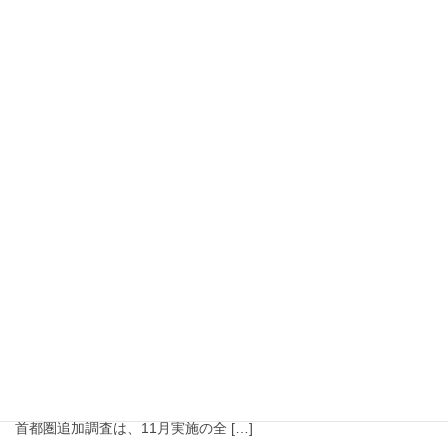
禍の日常生活関連の項目など）を […]
2021年3月26日
サンプルデータ
JNNデータバンク 「ニューライフステージ」による
プロファイル
上記詳細ダウンロード（PDF)はこちら JNNデータバンクに
ついて https://www.jds.ne.jp/datebase01j/ 「ニューライフステー
ジ」全17ターゲットのプロファ […]
2020年10月2日
サンプルデータ
最新調査結果！！ 首都圏在住者 行きたい観光地
は？
2020年８月 首都圏パネル調査 旅行について □首都圏追加パ
ネル調査 とは？ 生活者のマクロトレンドから個別商品と生活者
のかかわりを捉えるための2段階の調査フレーム JNNデータバンク
首都圏追加調査は、11月実施の全 […]