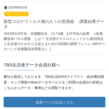
2020年9月3日
サンプルデータ
新型コロナウィルス禍の人々の意識他 -調査結果デー
タ
2020年5月中旬 首都圏在住、13-74歳、計978名の結果・ □首都
圏追加パネル調査 とは？ 生活者のマクロトレンドから個別商品
と生活者のかかわりを捉えるための2段階の調査フレーム JNNデー
タバンク首都圏追加調査は […]
TBS生活者データ会員社様へ
弊社が提供しております、TBS生活DATAライブラリ・総合嗜好調
査・ヤング調査のWebデータサービスをご利用の会員社の皆様は
こちらからデータ・事例などを閲覧できます。
会員ページ入口はこちら