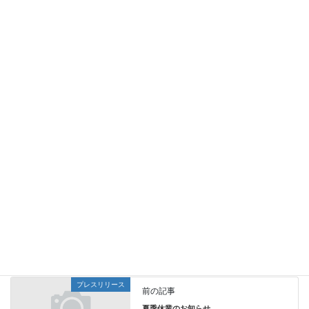
年（各年12月実施）
調査対象 ： 首都圏（30km圏内）の一般世帯に居住する
中学1,2年生男女×300、高校1,2年生男女×300
JNNデータバンク ヤング調査概要
https://www.jds.ne.jp/datebase03y/
データ（PDF)はこちら
データからみる生活者
カテゴリー
プレスリリース
前の記事
夏季休業のお知らせ