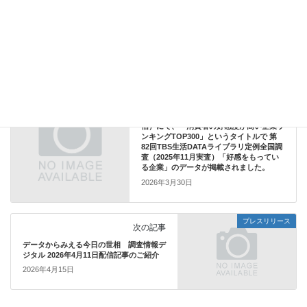
データ（PDF)はこちら
データからみる生活者
カテゴリー
プレスリリース
前の記事
東洋経済オンライン（2026年3月27日配
信）にて、「消費者の好感度が高い企業ラ
ンキングTOP300」というタイトルで 第
82回TBS生活DATAライブラリ定例全国調
査（2025年11月実査）「好感をもってい
る企業」のデータが掲載されました。
2026年3月30日
プレスリリース
次の記事
データからみえる今日の世相 調査情報デ
ジタル 2026年4月11日配信記事のご紹介
2026年4月15日