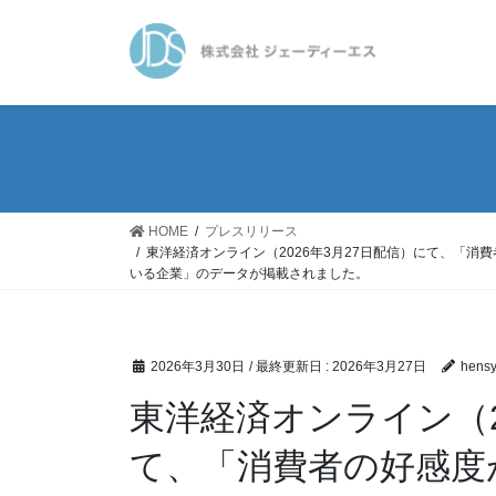
コ
ナ
ン
ビ
テ
ゲ
ン
ー
ツ
シ
に
ョ
移
ン
動
に
移
HOME
プレスリリース
動
東洋経済オンライン（2026年3月27日配信）にて、「消費
いる企業」のデータが掲載されました。
2026年3月30日
/ 最終更新日 :
2026年3月27日
hens
東洋経済オンライン（2
て、「消費者の好感度