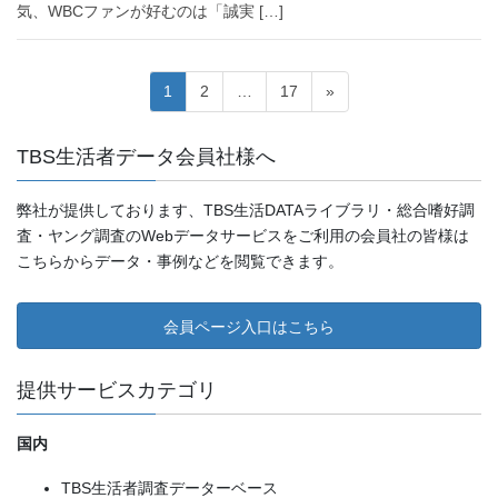
気、WBCファンが好むのは「誠実 […]
投
ペ
ペ
ペ
1
2
…
17
»
ー
ー
ー
稿
ジ
ジ
ジ
TBS生活者データ会員社様へ
ナ
ビ
弊社が提供しております、TBS生活DATAライブラリ・総合嗜好調
ゲ
査・ヤング調査のWebデータサービスをご利用の会員社の皆様は
こちらからデータ・事例などを閲覧できます。
ー
シ
会員ページ入口はこちら
ョ
ン
提供サービスカテゴリ
国内
TBS生活者調査データーベース