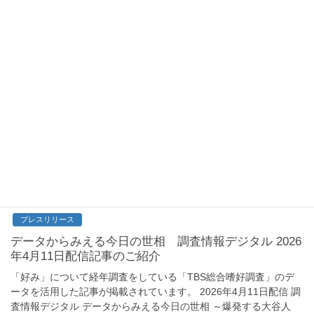
いの使いみちについて見ていきたいと思います。 Ｑ５１ あなた
ご自身が自由に使える「こづかい」は、 […]
2026年5月7日
データからみる生活者
自宅にある草花、園芸植物は？
近年ベランダガーデニングや家庭菜園の人気が高まっており、自
宅で植物を育てている方も多いのではないのでしょうか。 今回
は、TBS総合嗜好調査の中から植えてある、植えたい植物につい
て見ていきたいと思います。 Ｑ１４７ 次の草 […]
2026年4月15日
プレスリリース
データからみえる今日の世相 調査情報デジタル 2026
年4月11日配信記事のご紹介
「好み」について経年調査をしている「TBS総合嗜好調査」のデ
ータを活用した記事が掲載されています。 2026年4月11日配信 調
査情報デジタル データからみえる今日の世相 ～爆発する大谷人